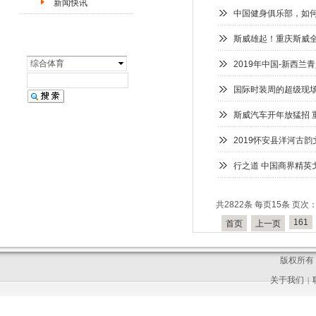
新闻快讯
中国健身俱乐部，如
斯威雄起！重庆斯威全
综合体育
2019年中国-新西
国际时装周的超级现场体
斯威汽车开年放猛招 
2019怀安县洋河古
行之道 中国商界精英
共2822条 每页15条 页次：1
161
首页
上一页
版权所有 C
关于我们
|