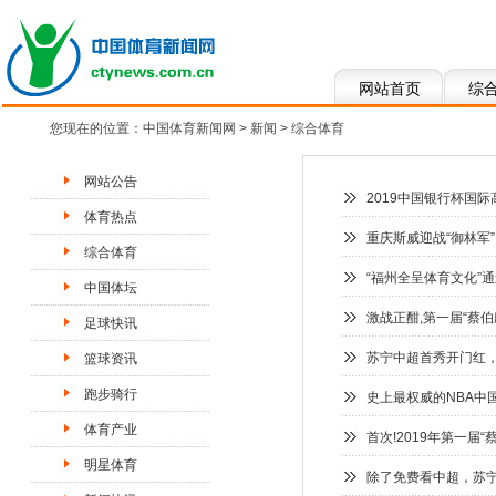
网站首页
综
您现在的位置：
中国体育新闻网
>
新闻
>
综合体育
网站公告
2019中国银行杯国
体育热点
​重庆斯威迎战“御林军
综合体育
“福州全呈体育文化”
中国体坛
激战正酣,第一届“蔡
足球快讯
苏宁中超首秀开门红，
篮球资讯
跑步骑行
史上最权威的NBA中
体育产业
​首次!2019年第一
明星体育
除了免费看中超，苏