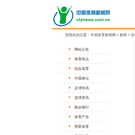
您现在的位置：
中国体育新闻网
>
新闻
>
综
网站公告
体育热点
综合体育
中国体坛
足球快讯
篮球资讯
跑步骑行
体育产业
明星体育