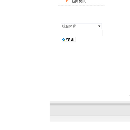
新闻快讯
综合体育