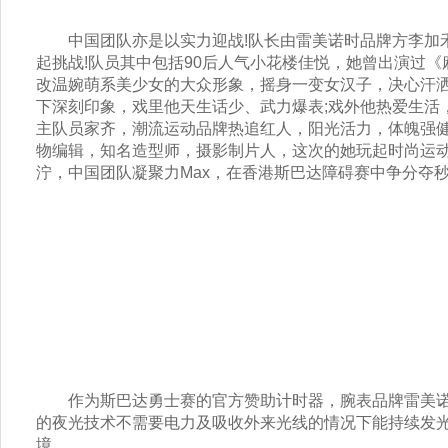
中国团队亦是以实力迎战!队长由雷美诺时品牌方李加禾先
起挑战!队员其中包括90后人气小花楼佳悦，她曾出演过
改温婉萌系美少女的大众形象，摇身一变女汉子，决心汗洒
下深刻印象，戏里他天生话少、武力爆表;戏外他热爱生活
主队员家齐，潮流运动品牌热追红人，阳光活力，体魄强健
物编辑，知名造型师，摄影制片人，这次的她玩起时尚运
泞，中国团队凝聚力Max，在香港斯巴达障碍赛中争分夺秒
作为斯巴达勇士赛的官方赞助计时器，腕表品牌雷美诺时的
的夜光技术不需要电力及吸收外来光线的情况下能持续发光
境。