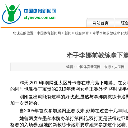
网站首页
综
您现在的位置：
中国体育新闻网
>
新闻
>
综合体育
> 牵手李娜前教练拿下澳
牵手李娜前教练拿下澳
编辑：中国体育新闻网 来源：
人民网
发
昨天,2019年澳网亚太区外卡赛在珠海落下帷幕。在女
的同时也赢得了宝贵的2019年澳网女单正赛外卡,将时隔
刚刚复出就能有这样的好状态,显然与李娜前教练卡洛斯
加一次奥运会。
自2005年首次参加澳网正赛以来,彭帅在过去十几年间
她曾两度在墨尔本跻身单打第四轮,双打更是获得过亚军
格赛的入场券,但她的新教练卡洛斯要求她来参加这个比赛