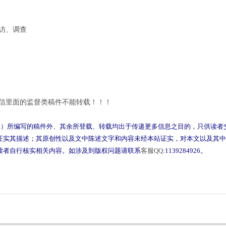
访、调查
里面的监督类稿件不能转载！！！
辑）所编写的稿件外、其余所登载、转载均出于传递更多信息之目的，只供读者
证实其描述；其原创性以及文中陈述文字和内容未经本站证实，对本文以及其中
读者自行核实相关内容。如涉及到版权问题请联系
客服QQ
:1139284926。