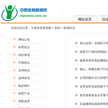
网站首页
综
您现在的位置：
中国体育新闻网
>
新闻
>
新闻快讯
网站公告
泰山冠顶！吴珈庆力克
体育热点
国窖1573推出阿根
综合体育
健身房管理系统哪家好
中国体坛
跑山，构建全新户外
足球快讯
台湾同胞中式九球更
篮球资讯
跑步骑行
世界冠军也发愁孩子
体育产业
俞浩慈善基金会开展“
明星体育
高途邀请短道速滑世