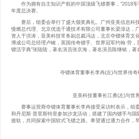
作为拥有自主知识产权的中国顶级飞镖赛事，“2018车
年度总决赛。
赛后，组委会举行了盛大颁奖典礼。广州亚美信息科技
慢燃总代理、北京优选千通技术有限公司董事长梁漳达，
资人于洪涛，亚美科技常务副总裁冯达，北京夺镖体育文
博成公司总经理卢峻，英国传奇镖手、世界冠军约翰·劳，
镖活字典”张陆陆，著名演员张京海，著名演员陈继铭，著
夺镖体育董事长李冉(左)与世界传奇镖手
亚美科技董事长江勇(左)与世界传
赛事运营商夺镖体育董事长李冉接受采访时表示，组委会
和丹尼斯·普里斯特里参加沙龙活动，搭建了国内镖手与国
接轨，共同探索中国软式飞镖之路。希望通过通力合作，早