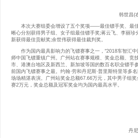
韩世昌(右)
本次大赛组委会增设了五个奖项——最佳镖手奖、最佳
晰心分别获得男子组、女子组最佳镖手奖;蒋云飞、李丽珍
新获得最佳贡献奖;余世伟获得最佳裁判奖。
作为国内最具影响力的飞镖赛事之一，“2018车智汇中
师中国飞镖重镇广州。广州站在赛事规模、奖金总额、竞技
市、港澳台地区及新西兰、新加坡等国的数百名职业镖手
前国内飞镖赛事之最。约翰·劳和丹尼斯·普里斯特里等多
场场精湛表演。广州站奖金总额67.66万元，其中男子组奖金
赛2万元，奖金总额及冠军奖金均为国内最高水平。
约
丹尼斯