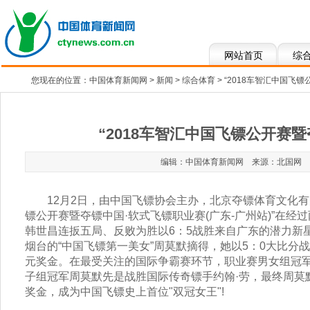
网站首页
综
您现在的位置：
中国体育新闻网
>
新闻
>
综合体育
> “2018车智汇中国
“2018车智汇中国飞镖公开赛
编辑：中国体育新闻网 来源：
北国网
发
12月2日，由中国飞镖协会主办，北京夺镖体育文化有限
镖公开赛暨夺镖中国·软式飞镖职业赛(广东-广州站)”在
韩世昌连扳五局、反败为胜以6：5战胜来自广东的潜力新
烟台的“中国飞镖第一美女”周莫默摘得，她以5：0大比分
元奖金。在最受关注的国际争霸赛环节，职业赛男女组冠军
子组冠军周莫默先是战胜国际传奇镖手约翰·劳，最终周莫
奖金，成为中国飞镖史上首位"双冠女王"!